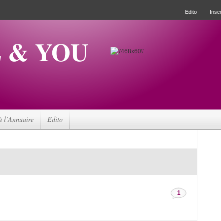
Edito
Inscr
 & YOU
à l’Annuaire
Edito
1