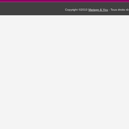
Copyright ©2010
Mariage & You
- Tous droits 