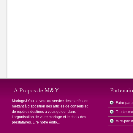
A Propos de M&Y
Partenair
Mariage&You se veut au service des mariés, en
Faire-part
mettant à disposition des articles de conseils et
de repères destinés à vous guider dans
Touslesma
l’organisation de votre mariage et le choix des
faire-part
prestataires.
Lire notre édito...