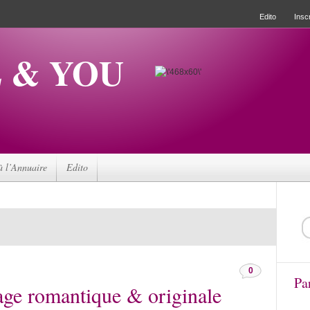
Edito
Inscr
 & YOU
à l’Annuaire
Edito
0
Pa
ge romantique & originale