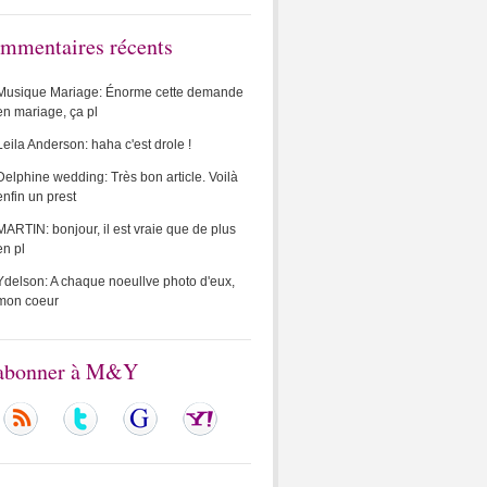
mmentaires récents
Musique Mariage: Énorme cette demande
en mariage, ça pl
Leila Anderson: haha c'est drole !
Delphine wedding: Très bon article. Voilà
enfin un prest
MARTIN: bonjour, il est vraie que de plus
en pl
Ydelson: A chaque noeullve photo d'eux,
mon coeur
abonner à M&Y