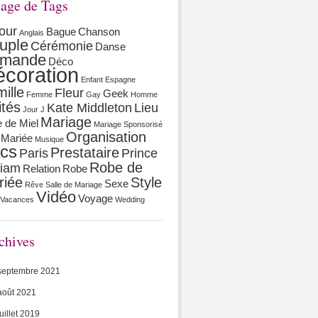
age de Tags
our
Bague
Chanson
Anglais
uple
Cérémonie
Danse
mande
Déco
coration
Enfant
Espagne
ille
Fleur
Geek
Femme
Gay
Homme
ités
Kate Middleton
Lieu
Jour J
Mariage
 de Miel
Mariage Sponsorisé
Organisation
Mariée
Musique
cs
Prestataire
Paris
Prince
Robe de
liam
Relation
Robe
riée
Style
Sexe
Rêve
Salle de Mariage
Vidéo
Voyage
Vacances
Wedding
chives
septembre 2021
août 2021
juillet 2019