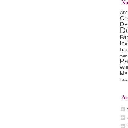
Nu
Am
Co
De
Dé
Fam
Inv
Lune
Marié
Pa
Wil
Ma
Table
Ar