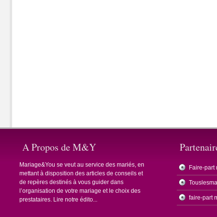
A Propos de M&Y
Partenair
Mariage&You se veut au service des mariés, en
Faire-part
mettant à disposition des articles de conseils et
de repères destinés à vous guider dans
Touslesma
l’organisation de votre mariage et le choix des
faire-part
prestataires.
Lire notre édito...