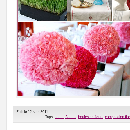
Ecrit le 12 sept 2011
Tags:
boule
,
Boules
,
boules de fleurs
,
composition flo