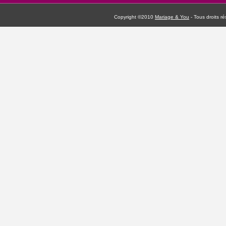
Copyright ©2010
Mariage & You
- Tous droits 