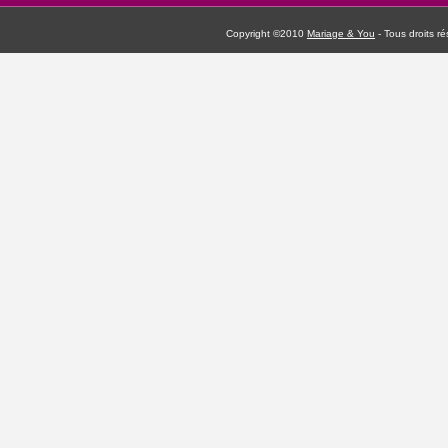
Copyright ©2010
Mariage & You
- Tous droits 