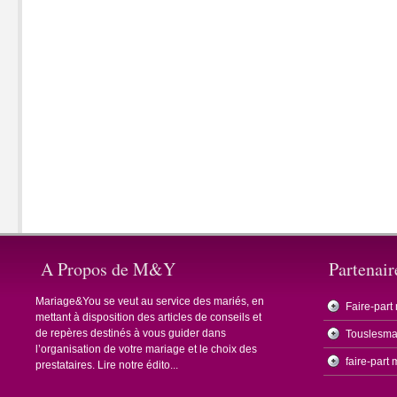
A Propos de M&Y
Partenair
Mariage&You se veut au service des mariés, en
Faire-part
mettant à disposition des articles de conseils et
de repères destinés à vous guider dans
Touslesma
l’organisation de votre mariage et le choix des
faire-part
prestataires.
Lire notre édito...