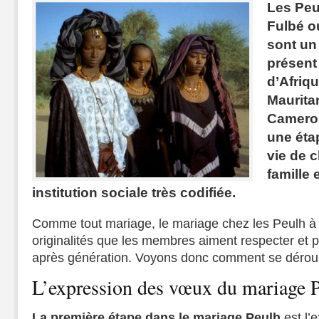
Les Peu
Fulbé o
sont un
présent
d’Afriqu
Maurita
Camerou
une éta
vie de c
famille 
institution sociale très codifiée.
Comme tout mariage, le mariage chez les Peulh à s
originalités que les membres aiment respecter et 
après génération. Voyons donc comment se déroul
L’expression des vœux du mariage 
La première étape dans le mariage Peulh
est l’