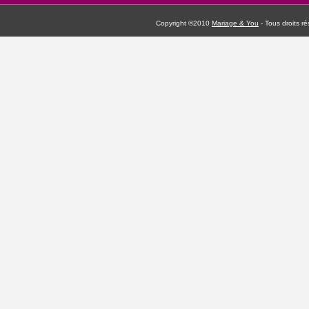
Copyright ©2010
Mariage & You
- Tous droits 