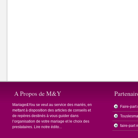
A Propos de M&Y
Partenair
Mariage&You se veut au service des mariés, en
Faire-part
mettant à disposition des articles de conseils et
de repères destinés à vous guider dans
Touslesma
l’organisation de votre mariage et le choix des
faire-part
prestataires.
Lire notre édito...